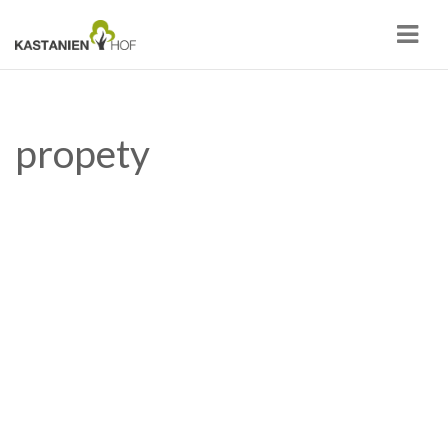
Navi
propety